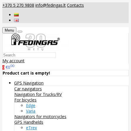
+370 5 270 9808
info@fedingas.lt
Contacts
Menu
My account
00
€0
0
Product cart is empty!
GPS Navigation
Car navigators
Navigation for Trucks/RV
For bicycles
Edge
Varia
Navigators for motorcycles
GPS Handhelds
eTrex