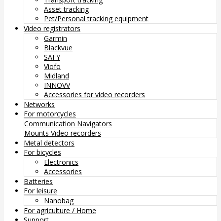
Asset tracking
Pet/Personal tracking equipment
Video registrators
Garmin
Blackvue
SAFY
Viofo
Midland
INNOVV
Accessories for video recorders
Networks
For motorcycles
Communication
Navigators
Mounts
Video recorders
Metal detectors
For bicycles
Electronics
Accessories
Batteries
For leisure
Nanobag
For agriculture / Home
Support