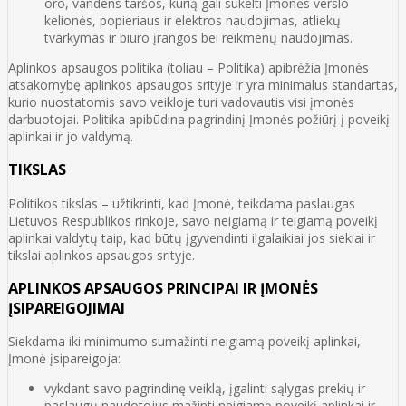
oro, vandens taršos, kurią gali sukelti Įmonės verslo
kelionės, popieriaus ir elektros naudojimas, atliekų
tvarkymas ir biuro įrangos bei reikmenų naudojimas.
Aplinkos apsaugos politika (toliau – Politika) apibrėžia Įmonės
atsakomybę aplinkos apsaugos srityje ir yra minimalus standartas,
kurio nuostatomis savo veikloje turi vadovautis visi įmonės
darbuotojai. Politika apibūdina pagrindinį Įmonės požiūrį į poveikį
aplinkai ir jo valdymą.
TIKSLAS
Politikos tikslas – užtikrinti, kad Įmonė, teikdama paslaugas
Lietuvos Respublikos rinkoje, savo neigiamą ir teigiamą poveikį
aplinkai valdytų taip, kad būtų įgyvendinti ilgalaikiai jos siekiai ir
tikslai aplinkos apsaugos srityje.
APLINKOS APSAUGOS PRINCIPAI IR ĮMONĖS
ĮSIPAREIGOJIMAI
Siekdama iki minimumo sumažinti neigiamą poveikį aplinkai,
Įmonė įsipareigoja:
vykdant savo pagrindinę veiklą, įgalinti sąlygas prekių ir
paslaugų naudotojus mažinti neigiamą poveikį aplinkai ir