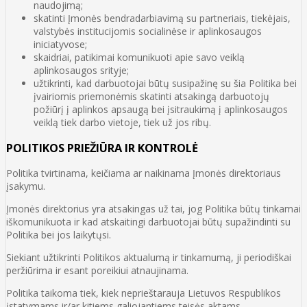
naudojimą;
skatinti Įmonės bendradarbiavimą su partneriais, tiekėjais,
valstybės institucijomis socialinėse ir aplinkosaugos
iniciatyvose;
skaidriai, patikimai komunikuoti apie savo veiklą
aplinkosaugos srityje;
užtikrinti, kad darbuotojai būtų susipažinę su šia Politika bei
įvairiomis priemonėmis skatinti atsakingą darbuotojų
požiūrį į aplinkos apsaugą bei įsitraukimą į aplinkosaugos
veiklą tiek darbo vietoje, tiek už jos ribų.
POLITIKOS PRIEŽIŪRA IR KONTROLĖ
Politika tvirtinama, keičiama ar naikinama Įmonės direktoriaus
įsakymu.
Įmonės direktorius yra atsakingas už tai, jog Politika būtų tinkamai
iškomunikuota ir kad atskaitingi darbuotojai būtų supažindinti su
Politika bei jos laikytųsi.
Siekiant užtikrinti Politikos aktualumą ir tinkamumą, ji periodiškai
peržiūrima ir esant poreikiui atnaujinama.
Politika taikoma tiek, kiek neprieštarauja Lietuvos Respublikos
įstatymams ir/ar kitiems galiojantiems teisės aktams.