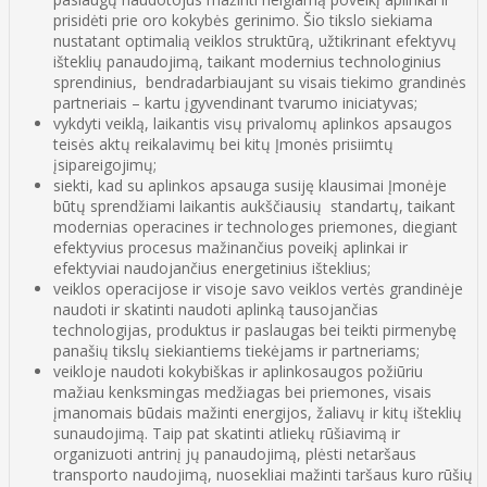
prisidėti prie oro kokybės gerinimo. Šio tikslo siekiama
nustatant optimalią veiklos struktūrą, užtikrinant efektyvų
išteklių panaudojimą, taikant modernius technologinius
sprendinius, bendradarbiaujant su visais tiekimo grandinės
partneriais – kartu įgyvendinant tvarumo iniciatyvas;
vykdyti veiklą, laikantis visų privalomų aplinkos apsaugos
teisės aktų reikalavimų bei kitų Įmonės prisiimtų
įsipareigojimų;
siekti, kad su aplinkos apsauga susiję klausimai Įmonėje
būtų sprendžiami laikantis aukščiausių standartų, taikant
modernias operacines ir technologes priemones, diegiant
efektyvius procesus mažinančius poveikį aplinkai ir
efektyviai naudojančius energetinius išteklius;
veiklos operacijose ir visoje savo veiklos vertės grandinėje
naudoti ir skatinti naudoti aplinką tausojančias
technologijas, produktus ir paslaugas bei teikti pirmenybę
panašių tikslų siekiantiems tiekėjams ir partneriams;
veikloje naudoti kokybiškas ir aplinkosaugos požiūriu
mažiau kenksmingas medžiagas bei priemones, visais
įmanomais būdais mažinti energijos, žaliavų ir kitų išteklių
sunaudojimą. Taip pat skatinti atliekų rūšiavimą ir
organizuoti antrinį jų panaudojimą, plėsti netaršaus
transporto naudojimą, nuosekliai mažinti taršaus kuro rūšių