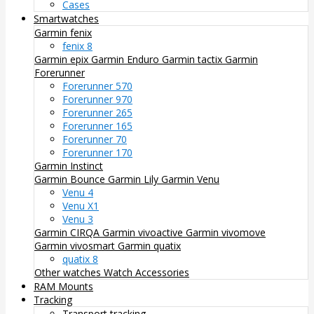
Cases
Smartwatches
Garmin fenix
fenix 8
Garmin epix
Garmin Enduro
Garmin tactix
Garmin
Forerunner
Forerunner 570
Forerunner 970
Forerunner 265
Forerunner 165
Forerunner 70
Forerunner 170
Garmin Instinct
Garmin Bounce
Garmin Lily
Garmin Venu
Venu 4
Venu X1
Venu 3
Garmin CIRQA
Garmin vivoactive
Garmin vivomove
Garmin vivosmart
Garmin quatix
quatix 8
Other watches
Watch Accessories
RAM Mounts
Tracking
Transport tracking