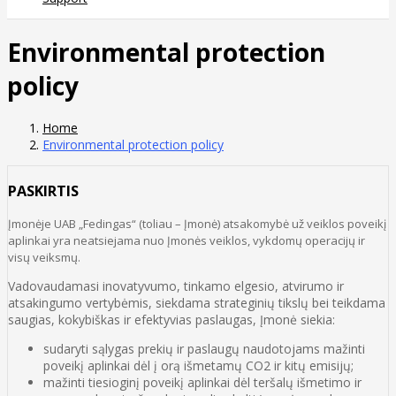
Environmental protection
policy
Home
Environmental protection policy
PASKIRTIS
Įmonėje UAB „Fedingas“ (toliau – Įmonė) atsakomybė už veiklos poveikį
aplinkai yra neatsiejama nuo Įmonės veiklos, vykdomų operacijų ir
visų veiksmų.
Vadovaudamasi inovatyvumo, tinkamo elgesio, atvirumo ir
atsakingumo vertybėmis, siekdama strateginių tikslų bei teikdama
saugias, kokybiškas ir efektyvias paslaugas, Įmonė siekia:
sudaryti sąlygas prekių ir paslaugų naudotojams mažinti
poveikį aplinkai dėl į orą išmetamų CO2 ir kitų emisijų;
mažinti tiesioginį poveikį aplinkai dėl teršalų išmetimo ir