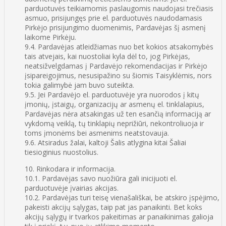
parduotuvės teikiamomis paslaugomis naudojasi trečiasis
asmuo, prisijungęs prie el. parduotuvės naudodamasis
Pirkėjo prisijungimo duomenimis, Pardavėjas šį asmenį
laikome Pirkėju.
9.4. Pardavėjas atleidžiamas nuo bet kokios atsakomybės
tais atvejais, kai nuostoliai kyla dėl to, jog Pirkėjas,
neatsižvelgdamas į Pardavėjo rekomendacijas ir Pirkėjo
įsipareigojimus, nesusipažino su šiomis Taisyklėmis, nors
tokia galimybė jam buvo suteikta.
9.5. Jei Pardavėjo el. parduotuvėje yra nuorodos į kitų
įmonių, įstaigų, organizacijų ar asmenų el. tinklalapius,
Pardavėjas nėra atsakingas už ten esančią informaciją ar
vykdomą veiklą, tų tinklapių neprižiūri, nekontroliuoja ir
toms įmonėms bei asmenims neatstovauja.
9.6. Atsiradus žalai, kaltoji Šalis atlygina kitai Šaliai
tiesioginius nuostolius.
10. Rinkodara ir informacija.
10.1. Pardavėjas savo nuožiūra gali inicijuoti el.
parduotuvėje įvairias akcijas.
10.2. Pardavėjas turi teisę vienašališkai, be atskiro įspėjimo,
pakeisti akcijų sąlygas, taip pat jas panaikinti. Bet koks
akcijų sąlygų ir tvarkos pakeitimas ar panaikinimas galioja