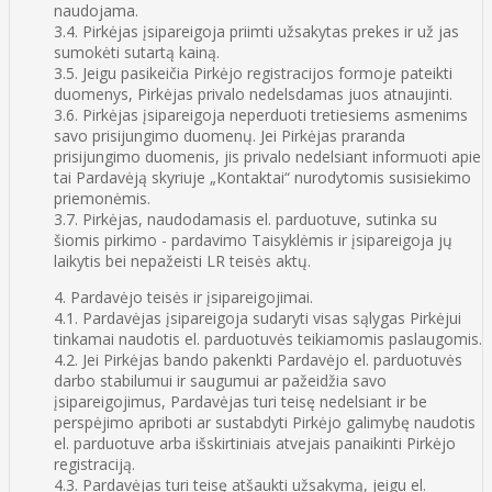
naudojama.
3.4. Pirkėjas įsipareigoja priimti užsakytas prekes ir už jas
sumokėti sutartą kainą.
3.5. Jeigu pasikeičia Pirkėjo registracijos formoje pateikti
duomenys, Pirkėjas privalo nedelsdamas juos atnaujinti.
3.6. Pirkėjas įsipareigoja neperduoti tretiesiems asmenims
savo prisijungimo duomenų. Jei Pirkėjas praranda
prisijungimo duomenis, jis privalo nedelsiant informuoti apie
tai Pardavėją skyriuje „Kontaktai“ nurodytomis susisiekimo
priemonėmis.
3.7. Pirkėjas, naudodamasis el. parduotuve, sutinka su
šiomis pirkimo - pardavimo Taisyklėmis ir įsipareigoja jų
laikytis bei nepažeisti LR teisės aktų.
4. Pardavėjo teisės ir įsipareigojimai.
4.1. Pardavėjas įsipareigoja sudaryti visas sąlygas Pirkėjui
tinkamai naudotis el. parduotuvės teikiamomis paslaugomis.
4.2. Jei Pirkėjas bando pakenkti Pardavėjo el. parduotuvės
darbo stabilumui ir saugumui ar pažeidžia savo
įsipareigojimus, Pardavėjas turi teisę nedelsiant ir be
perspėjimo apriboti ar sustabdyti Pirkėjo galimybę naudotis
el. parduotuve arba išskirtiniais atvejais panaikinti Pirkėjo
registraciją.
4.3. Pardavėjas turi teisę atšaukti užsakymą, jeigu el.