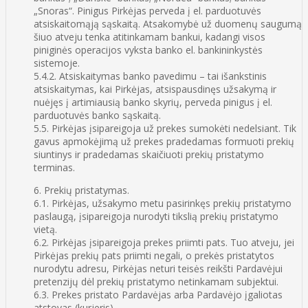
„Snoras“. Pinigus Pirkėjas perveda į el. parduotuvės
atsiskaitomąją sąskaitą. Atsakomybė už duomenų saugumą
šiuo atveju tenka atitinkamam bankui, kadangi visos
piniginės operacijos vyksta banko el. bankininkystės
sistemoje.
5.4.2. Atsiskaitymas banko pavedimu – tai išankstinis
atsiskaitymas, kai Pirkėjas, atsispausdinęs užsakymą ir
nuėjęs į artimiausią banko skyrių, perveda pinigus į el.
parduotuvės banko sąskaitą.
5.5. Pirkėjas įsipareigoja už prekes sumokėti nedelsiant. Tik
gavus apmokėjimą už prekes pradedamas formuoti prekių
siuntinys ir pradedamas skaičiuoti prekių pristatymo
terminas.
6. Prekių pristatymas.
6.1. Pirkėjas, užsakymo metu pasirinkęs prekių pristatymo
paslaugą, įsipareigoja nurodyti tikslią prekių pristatymo
vietą.
6.2. Pirkėjas įsipareigoja prekes priimti pats. Tuo atveju, jei
Pirkėjas prekių pats priimti negali, o prekės pristatytos
nurodytu adresu, Pirkėjas neturi teisės reikšti Pardavėjui
pretenzijų dėl prekių pristatymo netinkamam subjektui.
6.3. Prekes pristato Pardavėjas arba Pardavėjo įgaliotas
atstovas (kurjeris).