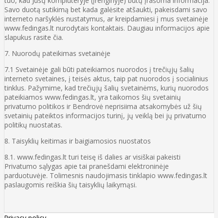
tuo, kad Jūsų kompiuteryje (įrenginyje) būtų įrašoma informacija.
Savo duotą sutikimą bet kada galėsite atšaukti, pakeisdami savo
interneto naršyklės nustatymus, ar kreipdamiesi į mus svetainėje
www.fedingas.lt nurodytais kontaktais. Daugiau informacijos apie
slapukus rasite čia.
7. Nuorodų pateikimas svetainėje
7.1 Svetainėje gali būti pateikiamos nuorodos į trečiųjų šalių
interneto svetaines, į teisės aktus, taip pat nuorodos į socialinius
tinklus. Pažymime, kad trečiųjų šalių svetainėms, kurių nuorodos
pateikiamos www.fedingas.lt, yra taikomos šių svetainių
privatumo politikos ir Bendrovė neprisiima atsakomybės už šių
svetainių pateiktos informacijos turinį, jų veiklą bei jų privatumo
politikų nuostatas.
8. Taisyklių keitimas ir baigiamosios nuostatos
8.1. www.fedingas.lt turi teisę iš dalies ar visiškai pakeisti
Privatumo sąlygas apie tai pranešdami elektroninėje
parduotuvėje. Tolimesnis naudojimasis tinklapio www.fedingas.lt
paslaugomis reiškia šių taisyklių laikymąsi.
Privacy policy