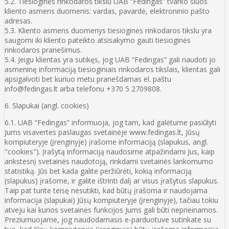
5.2. Tiesioginės rinkodaros tikslu UAB “Fedingas” tvarko šiuos
kliento asmens duomenis: vardas, pavardė, elektroninio pašto
adresas.
5.3. Kliento asmens duomenys tiesioginės rinkodaros tikslu yra
saugomi iki kliento pateikto atsisakymo gauti tiesioginės
rinkodaros pranešimus.
5.4. Jeigu klientas yra sutikęs, jog UAB “Fedingas” gali naudoti jo
asmeninę informaciją tiesioginiais rinkodaros tikslais, klientas gali
apsigalvoti bet kuriuo metu pranešdamas el. paštu
info@fedingas.lt arba telefonu +370 5 2709808.
6. Slapukai (angl. cookies)
6.1. UAB “Fedingas” informuoja, jog tam, kad galėtume pasiūlyti
Jums visavertes paslaugas svetainėje www.fedingas.lt, Jūsų
kompiuteryje (įrenginyje) įrašome informaciją (slapukus, angl.
"cookies"). Įrašytą informaciją naudosime atpažindami Jus, kaip
ankstesnį svetainės naudotoją, rinkdami svetainės lankomumo
statistiką. Jūs bet kada galite peržiūrėti, kokią informaciją
(slapukus) įrašome, ir galite ištrinti dalį ar visus įrašytus slapukus.
Taip pat turite teisę nesutikti, kad būtų įrašoma ir naudojama
informacija (slapukai) Jūsų kompiuteryje (įrenginyje), tačiau tokiu
atveju kai kurios svetainės funkcijos Jums gali būti neprieinamos.
Preziumuojame, jog naudodamasis e-parduotuve sutinkate su