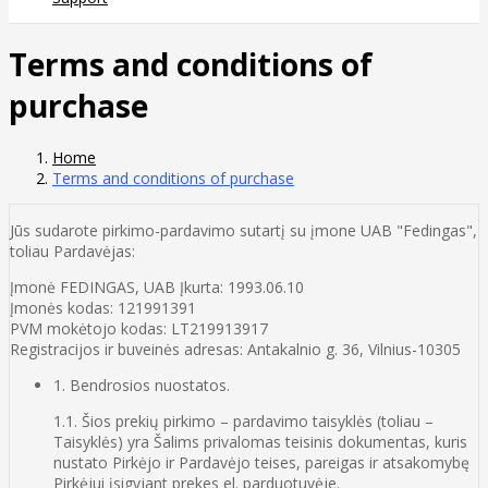
Terms and conditions of
purchase
Home
Terms and conditions of purchase
Jūs sudarote pirkimo-pardavimo sutartį su įmone UAB "Fedingas",
toliau Pardavėjas:
Įmonė FEDINGAS, UAB Įkurta: 1993.06.10
Įmonės kodas: 121991391
PVM mokėtojo kodas: LT219913917
Registracijos ir buveinės adresas: Antakalnio g. 36, Vilnius-10305
1. Bendrosios nuostatos.
1.1. Šios prekių pirkimo – pardavimo taisyklės (toliau –
Taisyklės) yra Šalims privalomas teisinis dokumentas, kuris
nustato Pirkėjo ir Pardavėjo teises, pareigas ir atsakomybę
Pirkėjui įsigyjant prekes el. parduotuvėje.