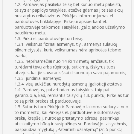
1.2. Pardavėjas pasilieka teisę bet kuriuo metu pakeisti,
taisyti ar papildyti taisykles, atsižvelgdamas į teisės aktų
nustatytus reikalavimus. Pirkėjas informuojamas el.
parduotuvės tinklalapyje. Pirkėjui apsiperkant el.
parduotuvėje taikomos Taisyklės, galiojančios užsakymo
pateikimo metu.
1.3. Pirkti el. parduotuvėje turi teisę:
1.3.1. veiksnūs fiziniai asmenys, t.y., asmenys sulaukę
pilnametystės, kurių veiksnumas nėra apribotas teismo
tvarka;
1.3.2. nepilnamečiai nuo 14 iki 18 metų amžiaus, tik
turėdami tėvų arba rūpintojų sutikimą, išskyrus tuos
atvejus, kai jie savarankiškai disponuoja savo pajamomis;
1.3.3. juridiniai asmenys;
1.3.4. visų aukščiau nurodytų asmenų įgaliotieji atstovai.
1.4. Pardavėjas, patvirtindamas taisykles, taip pat
garantuoja, kad, remiantis taisyklių 1.3. punktu, Pirkėjas turi
teisę pirkti prekes el. parduotuvėje.
1.5. Sutartis tarp Pirkėjo ir Pardavėjo laikoma sudaryta nuo
to momento, kai Pirkėjas el. parduotuvėje suformavęs
prekių krepšelį, nurodęs pristatymo adresą, pasirinkęs
atsiskaitymo būdą ir susipažinęs su Pardavėjo taisyklėmis,
paspaudžia mygtuką „Patvirtinti užsakymą“ (žr. 5 punktą