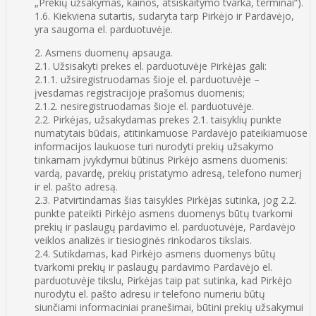
„Prekių užsakymas, kainos, atsiskaitymo tvarka, terminai“).
1.6. Kiekviena sutartis, sudaryta tarp Pirkėjo ir Pardavėjo,
yra saugoma el. parduotuvėje.
2. Asmens duomenų apsauga.
2.1. Užsisakyti prekes el. parduotuvėje Pirkėjas gali:
2.1.1. užsiregistruodamas šioje el. parduotuvėje –
įvesdamas registracijoje prašomus duomenis;
2.1.2. nesiregistruodamas šioje el. parduotuvėje.
2.2. Pirkėjas, užsakydamas prekes 2.1. taisyklių punkte
numatytais būdais, atitinkamuose Pardavėjo pateikiamuose
informacijos laukuose turi nurodyti prekių užsakymo
tinkamam įvykdymui būtinus Pirkėjo asmens duomenis:
vardą, pavardę, prekių pristatymo adresą, telefono numerį
ir el. pašto adresą.
2.3. Patvirtindamas šias taisykles Pirkėjas sutinka, jog 2.2.
punkte pateikti Pirkėjo asmens duomenys būtų tvarkomi
prekių ir paslaugų pardavimo el. parduotuvėje, Pardavėjo
veiklos analizės ir tiesioginės rinkodaros tikslais.
2.4. Sutikdamas, kad Pirkėjo asmens duomenys būtų
tvarkomi prekių ir paslaugų pardavimo Pardavėjo el.
parduotuvėje tikslu, Pirkėjas taip pat sutinka, kad Pirkėjo
nurodytu el. pašto adresu ir telefono numeriu būtų
siunčiami informaciniai pranešimai, būtini prekių užsakymui