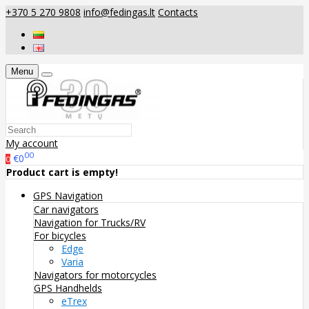
+370 5 270 9808
info@fedingas.lt
Contacts
Menu
My account
00
€0
0
Product cart is empty!
GPS Navigation
Car navigators
Navigation for Trucks/RV
For bicycles
Edge
Varia
Navigators for motorcycles
GPS Handhelds
eTrex