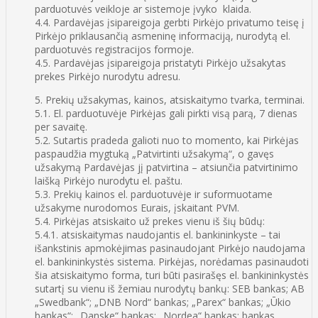
parduotuvės veikloje ar sistemoje įvyko klaida.
4.4. Pardavėjas įsipareigoja gerbti Pirkėjo privatumo teisę į
Pirkėjo priklausančią asmeninę informaciją, nurodytą el.
parduotuvės registracijos formoje.
4.5. Pardavėjas įsipareigoja pristatyti Pirkėjo užsakytas
prekes Pirkėjo nurodytu adresu.
5. Prekių užsakymas, kainos, atsiskaitymo tvarka, terminai.
5.1. El. parduotuvėje Pirkėjas gali pirkti visą parą, 7 dienas
per savaitę.
5.2. Sutartis pradeda galioti nuo to momento, kai Pirkėjas
paspaudžia mygtuką „Patvirtinti užsakymą“, o gavęs
užsakymą Pardavėjas jį patvirtina – atsiunčia patvirtinimo
laišką Pirkėjo nurodytu el. paštu.
5.3. Prekių kainos el. parduotuvėje ir suformuotame
užsakyme nurodomos Eurais, įskaitant PVM.
5.4. Pirkėjas atsiskaito už prekes vienu iš šių būdų:
5.4.1. atsiskaitymas naudojantis el. bankininkyste – tai
išankstinis apmokėjimas pasinaudojant Pirkėjo naudojama
el. bankininkystės sistema. Pirkėjas, norėdamas pasinaudoti
šia atsiskaitymo forma, turi būti pasirašęs el. bankininkystės
sutartį su vienu iš žemiau nurodytų bankų: SEB bankas; AB
„Swedbank“; „DNB Nord“ bankas; „Parex“ bankas; „Ūkio
bankas“; „Danske“ bankas; „Nordea“ bankas; bankas