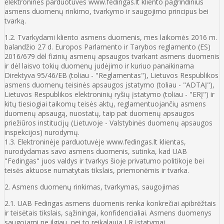
elektroninės parduotuvės www.fedingas.lt kliento pagrindinius
asmens duomenų rinkimo, tvarkymo ir saugojimo principus bei
tvarką.
1.2. Tvarkydami kliento asmens duomenis, mes laikomės 2016 m.
balandžio 27 d. Europos Parlamento ir Tarybos reglamento (ES)
2016/679 dėl fizinių asmenų apsaugos tvarkant asmens duomenis
ir dėl laisvo tokių duomenų judėjimo ir kuriuo panaikinama
Direktyva 95/46/EB (toliau - "Reglamentas"), Lietuvos Respublikos
asmens duomenų teisinės apsaugos įstatymo (toliau - "ADTAĮ"),
Lietuvos Respublikos elektroninių ryšių įstatymo (toliau - "ERĮ") ir
kitų tiesiogiai taikomų teisės aktų, reglamentuojančių asmens
duomenų apsaugą, nuostatų, taip pat duomenų apsaugos
priežiūros institucijų (Lietuvoje - Valstybinės duomenų apsaugos
inspekcijos) nurodymų.
1.3. Elektroninėje parduotuvėje www.fedingas.lt klientas,
nurodydamas savo asmens duomenis, sutinka, kad UAB
"Fedingas" juos valdys ir tvarkys šioje privatumo politikoje bei
teisės aktuose numatytais tikslais, priemonėmis ir tvarka.
2. Asmens duomenų rinkimas, tvarkymas, saugojimas
2.1. UAB Fedingas asmens duomenis renka konkrečiai apibrėžtais
ir teisėtais tikslais, sąžiningai, konfidencialiai. Asmens duomenys
saugojami ne ilgiau, nei to reikalauja LR įstatymai.