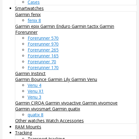
Cases
Smartwatches
Garmin fenix
fenix 8
Garmin epix
Garmin Enduro
Garmin tactix
Garmin
Forerunner
Forerunner 570
Forerunner 970
Forerunner 265
Forerunner 165
Forerunner 70
Forerunner 170
Garmin Instinct
Garmin Bounce
Garmin Lily
Garmin Venu
Venu 4
Venu X1
Venu 3
Garmin CIRQA
Garmin vivoactive
Garmin vivomove
Garmin vivosmart
Garmin quatix
quatix 8
Other watches
Watch Accessories
RAM Mounts
Tracking
Transport tracking