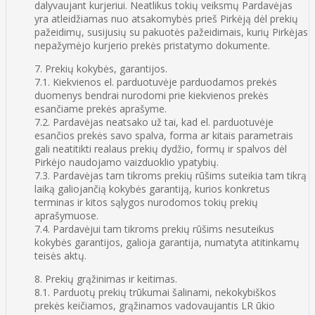
dalyvaujant kurjeriui. Neatlikus tokių veiksmų Pardavėjas
yra atleidžiamas nuo atsakomybės prieš Pirkėją dėl prekių
pažeidimų, susijusių su pakuotės pažeidimais, kurių Pirkėjas
nepažymėjo kurjerio prekės pristatymo dokumente.
7. Prekių kokybės, garantijos.
7.1. Kiekvienos el. parduotuvėje parduodamos prekės
duomenys bendrai nurodomi prie kiekvienos prekės
esančiame prekės aprašyme.
7.2. Pardavėjas neatsako už tai, kad el. parduotuvėje
esančios prekės savo spalva, forma ar kitais parametrais
gali neatitikti realaus prekių dydžio, formų ir spalvos dėl
Pirkėjo naudojamo vaizduoklio ypatybių.
7.3. Pardavėjas tam tikroms prekių rūšims suteikia tam tikrą
laiką galiojančią kokybės garantiją, kurios konkretus
terminas ir kitos sąlygos nurodomos tokių prekių
aprašymuose.
7.4. Pardavėjui tam tikroms prekių rūšims nesuteikus
kokybės garantijos, galioja garantija, numatyta atitinkamų
teisės aktų.
8. Prekių grąžinimas ir keitimas.
8.1. Parduotų prekių trūkumai šalinami, nekokybiškos
prekės keičiamos, grąžinamos vadovaujantis LR ūkio