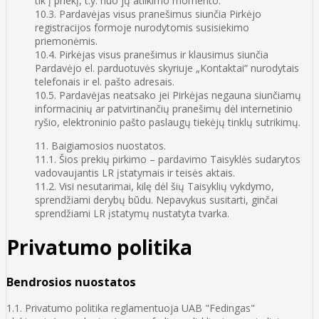
tik į priekį, t.y. nuo jų atlikimo momento.
10.3. Pardavėjas visus pranešimus siunčia Pirkėjo
registracijos formoje nurodytomis susisiekimo
priemonėmis.
10.4. Pirkėjas visus pranešimus ir klausimus siunčia
Pardavėjo el. parduotuvės skyriuje „Kontaktai“ nurodytais
telefonais ir el. pašto adresais.
10.5. Pardavėjas neatsako jei Pirkėjas negauna siunčiamų
informacinių ar patvirtinančių pranešimų dėl internetinio
ryšio, elektroninio pašto paslaugų tiekėjų tinklų sutrikimų.
11. Baigiamosios nuostatos.
11.1. Šios prekių pirkimo – pardavimo Taisyklės sudarytos
vadovaujantis LR įstatymais ir teisės aktais.
11.2. Visi nesutarimai, kilę dėl šių Taisyklių vykdymo,
sprendžiami derybų būdu. Nepavykus susitarti, ginčai
sprendžiami LR įstatymų nustatyta tvarka.
Privatumo politika
Bendrosios nuostatos
1.1. Privatumo politika reglamentuoja UAB "Fedingas"