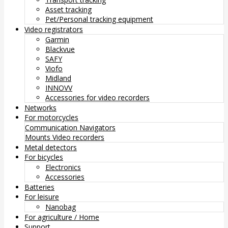
Asset tracking
Pet/Personal tracking equipment
Video registrators
Garmin
Blackvue
SAFY
Viofo
Midland
INNOVV
Accessories for video recorders
Networks
For motorcycles
Communication
Navigators
Mounts
Video recorders
Metal detectors
For bicycles
Electronics
Accessories
Batteries
For leisure
Nanobag
For agriculture / Home
Support