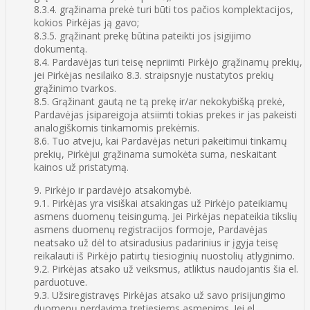
8.3.4. grąžinama prekė turi būti tos pačios komplektacijos,
kokios Pirkėjas ją gavo;
8.3.5. grąžinant prekę būtina pateikti jos įsigijimo
dokumentą.
8.4. Pardavėjas turi teisę nepriimti Pirkėjo grąžinamų prekių,
jei Pirkėjas nesilaiko 8.3. straipsnyje nustatytos prekių
grąžinimo tvarkos.
8.5. Grąžinant gautą ne tą prekę ir/ar nekokybišką prekė,
Pardavėjas įsipareigoja atsiimti tokias prekes ir jas pakeisti
analogiškomis tinkamomis prekėmis.
8.6. Tuo atveju, kai Pardavėjas neturi pakeitimui tinkamų
prekių, Pirkėjui grąžinama sumokėta suma, neskaitant
kainos už pristatymą.
9. Pirkėjo ir pardavėjo atsakomybė.
9.1. Pirkėjas yra visiškai atsakingas už Pirkėjo pateikiamų
asmens duomenų teisingumą. Jei Pirkėjas nepateikia tikslių
asmens duomenų registracijos formoje, Pardavėjas
neatsako už dėl to atsiradusius padarinius ir įgyja teisę
reikalauti iš Pirkėjo patirtų tiesioginių nuostolių atlyginimo.
9.2. Pirkėjas atsako už veiksmus, atliktus naudojantis šia el.
parduotuve.
9.3. Užsiregistravęs Pirkėjas atsako už savo prisijungimo
duomenų perdavimą tretiesiems asmenims. Jei el.