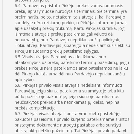
6.4. Pardavėjas pristato Pirkėjui prekes vadovaudamasis
prekių aprašymuose nurodytais terminais. Šie terminai yra
preliminarūs, be to, netaikomi tais atvejais, kai Pardavėjo
sandėlyje nėra reikiamų prekių, o Pirkėjas informuojamas
apie užsakytų prekių trūkumą. Kartu Pirkėjas sutinka, jog
išimtiniais atvejais prekių pateikimas gali vėluoti dėl
nenumatytų, nuo Pardavėjo nepriklausančių aplinkybių.
Tokiu atveju Pardavėjas įsipareigoja nedelsiant susisiekti su
Pirkėju ir suderinti prekių pateikimo sąlygas.
6.5. Visais atvejais Pardavėjas atleidžiamas nuo
atsakomybės už prekių pateikimo terminų pažeidimą, jeigu
prekės Pirkėjui nėra pateikiamos arba pateikiamos ne laiku
dėl Pirkėjo kaltės arba dėl nuo Pardavėjo nepriklausančių
aplinkybių.
6.6. Pirkėjas privalo visais atvejais nedelsiant informuoti
Pardavėją, jeigu siunta pateikiama sulamdytoje arba kitu
būdu pažeistoje pakuotėje, jeigu siuntoje pateikiamos
neužsakytos prekės arba netinkamas jų kiekis, nepilna
prekės komplektacija.
6.7. Pirkėjas visais atvejais pristatymo metu pastebėjęs
pakuotės pažeidimus privalo kurjerio pateikiamame siuntos
pristatymo dokumente nurodyti pastabas arba surašyti
atskirą aktą dėl šių pažeidimų. Tai Pirkėjas privalo padaryti