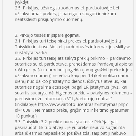
įvykdyti.
2.5. Pirkėjas, užsiregistruodamas el. parduotuvėje bei
užsakydamas prekes, įsipareigoja saugoti ir niekam
neatskleisti prisijungimo duomenų.
3. Pirkėjo teisės ir įsipareigojimai.
3.1. Pirkėjas turi teisę pirkti prekes el. parduotuvėje šių
Taisyklių ir kitose šios el. parduotuvės informacijos skiltyse
nustatyta tvarka.
3.2. Pirkėjas turi teisę atsisakyti prekių pirkimo – pardavimo
sutarties su el. parduotuve, pranešdamas Pardavėjui apie tai
raštu (el. paštu, nurodant pageidaujamą grąžinti prekę ir jos
užsakymo numerį) ne vėliau kaip per 14 (keturiolika) darbo
dienų nuo daikto pristatymo dienos, išskyrus atvejus, kai
sutarties negalima atsisakyti pagal LR įstatymus (pvz., kai
sutartis sudaryta dėl higienos prekių – patalynės reikmenų –
pardavimo; žr. informaciją VšĮ „Vartotojų centras“
tinklalapyje http://www.vartotojucentras.lt/istatymas.php?
id=1038, „Ne maisto prekių grąžinimo ir keitimo ypatumai“
18 punktą.).
3.3. Taisyklių 3.2. punkte numatyta teise Pirkėjas gali
pasinaudoti tik tuo atveju, jeigu prekė nebuvo sugadinta
arba iš esmės nepasikeitė jos išvaizda, taip pat ji nebuvo