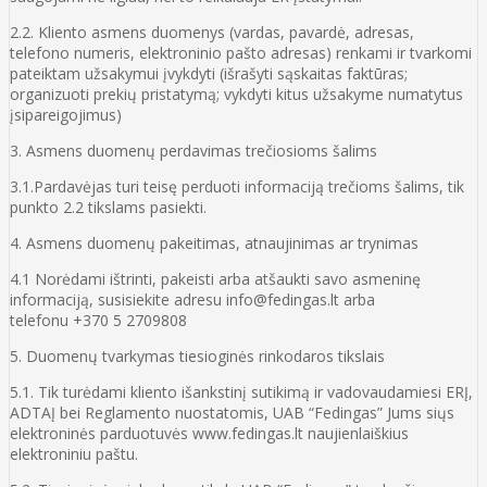
2.2. Kliento asmens duomenys (vardas, pavardė, adresas,
telefono numeris, elektroninio pašto adresas) renkami ir tvarkomi
pateiktam užsakymui įvykdyti (išrašyti sąskaitas faktūras;
organizuoti prekių pristatymą; vykdyti kitus užsakyme numatytus
įsipareigojimus)
3. Asmens duomenų perdavimas trečiosioms šalims
3.1.Pardavėjas turi teisę perduoti informaciją trečioms šalims, tik
punkto 2.2 tikslams pasiekti.
4. Asmens duomenų pakeitimas, atnaujinimas ar trynimas
4.1 Norėdami ištrinti, pakeisti arba atšaukti savo asmeninę
informaciją, susisiekite adresu info@fedingas.lt arba
telefonu +370 5 2709808
5. Duomenų tvarkymas tiesioginės rinkodaros tikslais
5.1. Tik turėdami kliento išankstinį sutikimą ir vadovaudamiesi ERĮ,
ADTAĮ bei Reglamento nuostatomis, UAB “Fedingas” Jums siųs
elektroninės parduotuvės www.fedingas.lt naujienlaiškius
elektroniniu paštu.