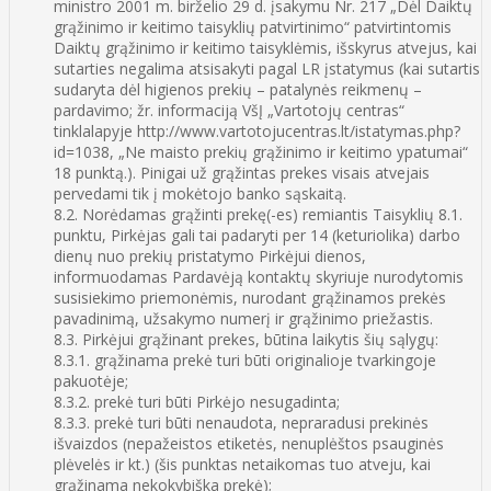
ministro 2001 m. birželio 29 d. įsakymu Nr. 217 „Dėl Daiktų
grąžinimo ir keitimo taisyklių patvirtinimo“ patvirtintomis
Daiktų grąžinimo ir keitimo taisyklėmis, išskyrus atvejus, kai
sutarties negalima atsisakyti pagal LR įstatymus (kai sutartis
sudaryta dėl higienos prekių – patalynės reikmenų –
pardavimo; žr. informaciją VšĮ „Vartotojų centras“
tinklalapyje http://www.vartotojucentras.lt/istatymas.php?
id=1038, „Ne maisto prekių grąžinimo ir keitimo ypatumai“
18 punktą.). Pinigai už grąžintas prekes visais atvejais
pervedami tik į mokėtojo banko sąskaitą.
8.2. Norėdamas grąžinti prekę(-es) remiantis Taisyklių 8.1.
punktu, Pirkėjas gali tai padaryti per 14 (keturiolika) darbo
dienų nuo prekių pristatymo Pirkėjui dienos,
informuodamas Pardavėją kontaktų skyriuje nurodytomis
susisiekimo priemonėmis, nurodant grąžinamos prekės
pavadinimą, užsakymo numerį ir grąžinimo priežastis.
8.3. Pirkėjui grąžinant prekes, būtina laikytis šių sąlygų:
8.3.1. grąžinama prekė turi būti originalioje tvarkingoje
pakuotėje;
8.3.2. prekė turi būti Pirkėjo nesugadinta;
8.3.3. prekė turi būti nenaudota, nepraradusi prekinės
išvaizdos (nepažeistos etiketės, nenuplėštos psauginės
plėvelės ir kt.) (šis punktas netaikomas tuo atveju, kai
grąžinama nekokybiška prekė);